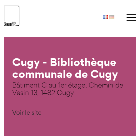
Cugy - Bibliothèque
communale de Cugy
Bâtiment C au 1er étage, Chemin de
Vesin 13, 1482 Cugy
Voir le site