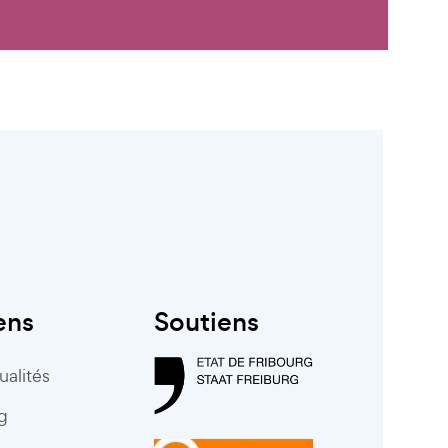
ens
Soutiens
ualités
g