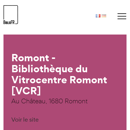
Romont -
Bibliothèque du
Vitrocentre Romont
[VCR]
Au Château, 1680 Romont
Voir le site