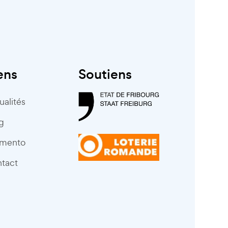
ens
Soutiens
ualités
g
mento
tact