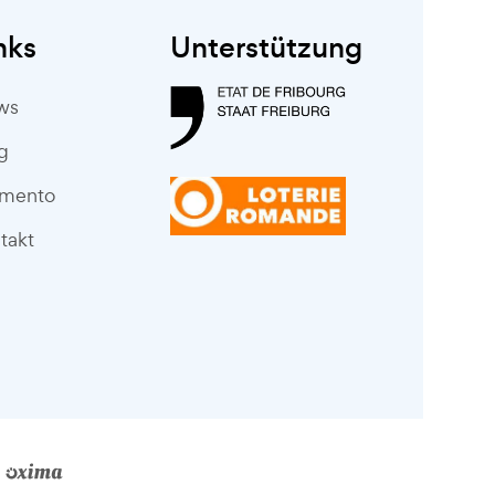
nks
Unterstützung
ws
g
mento
takt
n