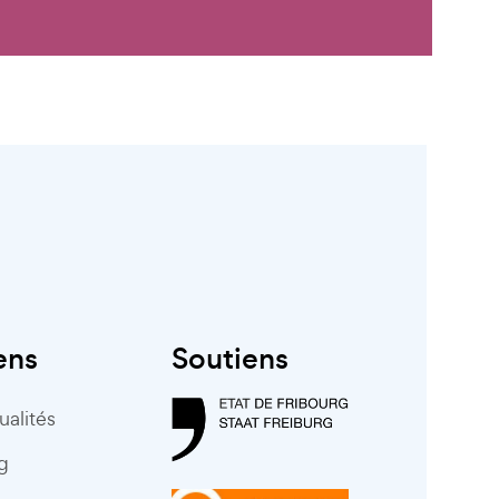
ens
Soutiens
ualités
g