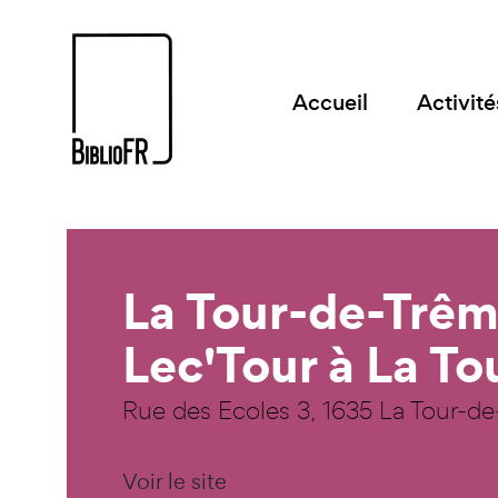
Accueil
Activité
La Tour-de-Trême
Lec'Tour à La T
Rue des Ecoles 3, 1635 La Tour-d
Voir le site