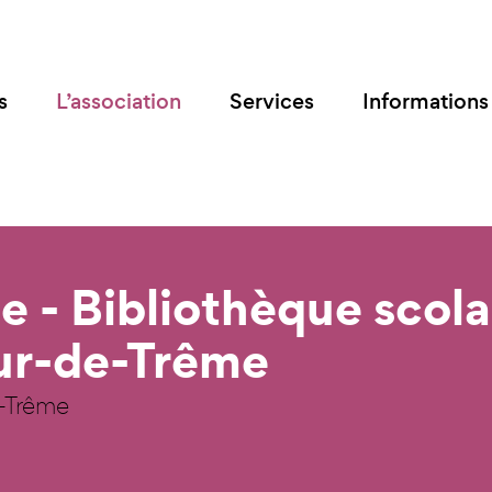
s
L’association
Services
Informations 
 - Bibliothèque scola
our-de-Trême
e-Trême